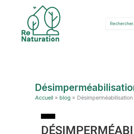
Aller
au
Search
contenu
for:
Désimperméabilisatio
Accueil
blog
Désimperméabilisation
DÉSIMPERMÉABI